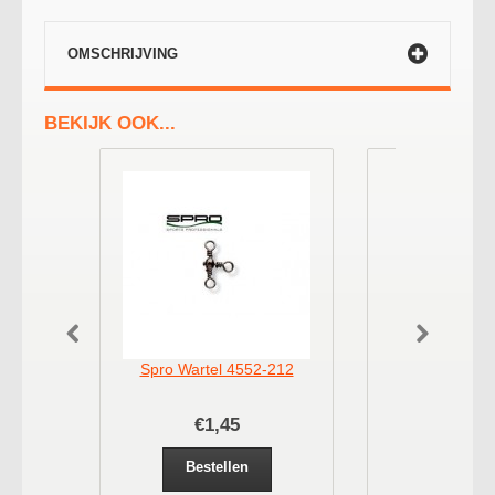
OMSCHRIJVING
BEKIJK OOK...
Spro Wartel 4552-212
Spro wartel
€1,45
€1,
Bestellen
Bestel