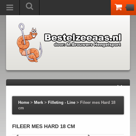
Home
>
Merk
>
Filleting - Line
>
Fileer mes Hard 18
cm
FILEER MES HARD 18 CM