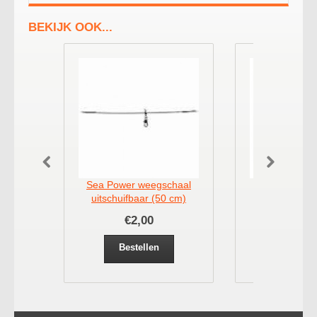
BEKIJK OOK...
Sea Power weegschaal
Midnigt Mo
uitschuifbaar (50 cm)
drijfkralen 1
€2,00
€2,
Bestellen
Bestel