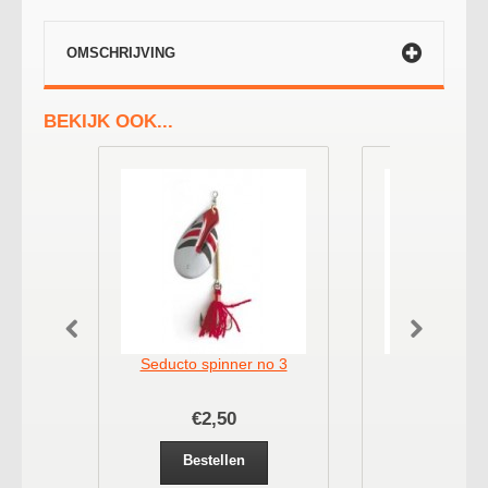
OMSCHRIJVING
BEKIJK OOK...
Seducto spinner no 3
Seducto spi
€2,50
€2,
Bestellen
Bestel