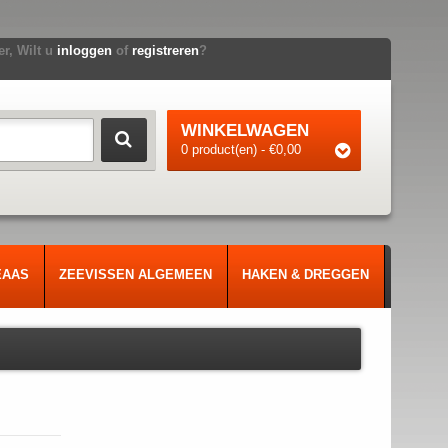
r, Wilt u
inloggen
of
registreren
?
WINKELWAGEN
0 product(en) - €0,00
EAAS
ZEEVISSEN ALGEMEEN
HAKEN & DREGGEN