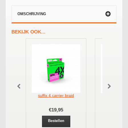
OMSCHRIJVING
BEKIJK OOK...
suffix 4 carrier braid
suffix 4 car
€19,95
€12,
Bestellen
Bestel