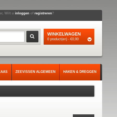
r, Wilt u
inloggen
of
registreren
?
WINKELWAGEN
0 product(en) - €0,00
EAAS
ZEEVISSEN ALGEMEEN
HAKEN & DREGGEN