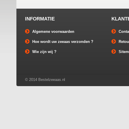
INFORMATIE
KLANT
Algemene voorwaarden
Conta
Hoe wordt uw zeeaas verzonden ?
Retou
Wie zijn wij ?
Site
© 2014 Bestelzeeaas.nl