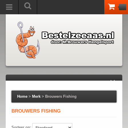
Home
>
Merk
>
Brouwers Fishing
BROUWERS FISHING
Sorteer op: