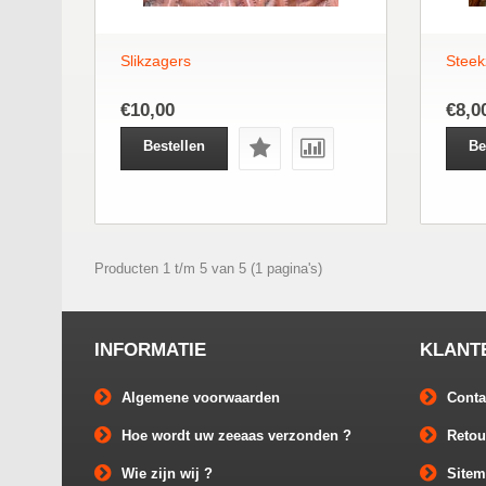
Slikzagers
Steek
€10,00
€8,0
Bestellen
Be
Producten 1 t/m 5 van 5 (1 pagina's)
INFORMATIE
KLANT
Algemene voorwaarden
Conta
Hoe wordt uw zeeaas verzonden ?
Retou
Wie zijn wij ?
Site