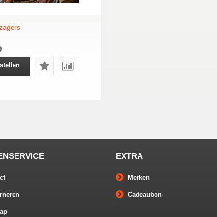
zagers
0
stellen
ENSERVICE
EXTRA
ct
Merken
rneren
Cadeaubon
map