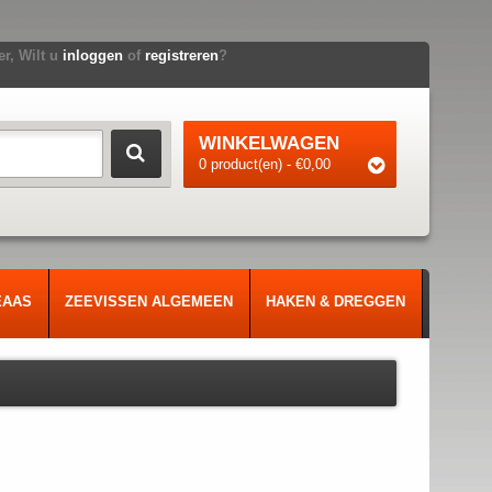
r, Wilt u
inloggen
of
registreren
?
WINKELWAGEN
0 product(en) - €0,00
EAAS
ZEEVISSEN ALGEMEEN
HAKEN & DREGGEN