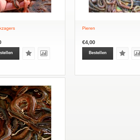
kzagers
Pieren
0
€4,00
stellen
Bestellen