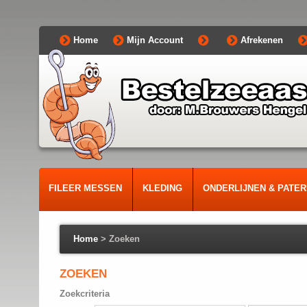
Home
Mijn Account
Afrekenen
FILEER MESSEN
KLEDING
ONDERLIJNEN & PATE
Home
>
Zoeken
ZOEKEN
Zoekcriteria