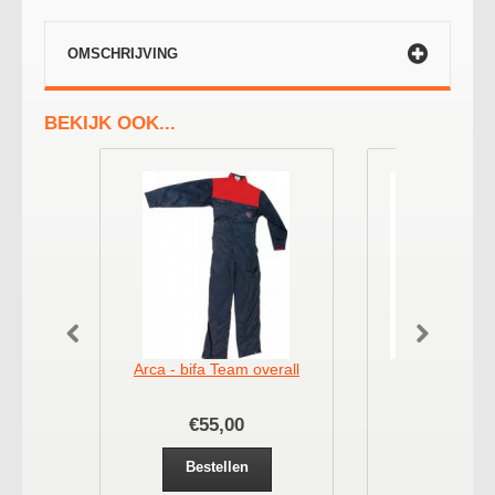
OMSCHRIJVING
BEKIJK OOK...
Arca - bifa Team overall
Bifa Lies la
€55,00
€52,
Bestellen
Bestel