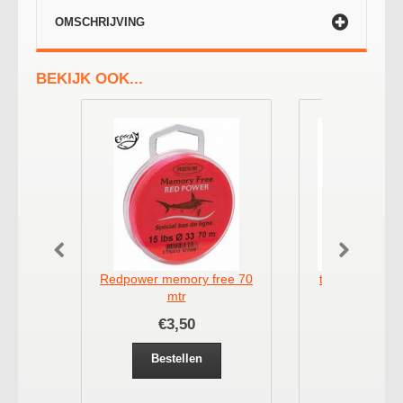
OMSCHRIJVING
BEKIJK OOK...
Redpower memory free 70
trabuco xps ve
mtr
€3,50
€9,
Bestellen
Bestel