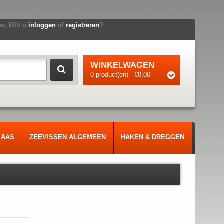
r, Wilt u
inloggen
of
registreren
?
WINKELWAGEN
0 product(en) - €0,00
EAAS
ZEEVISSEN ALGEMEEN
HAKEN & DREGGEN