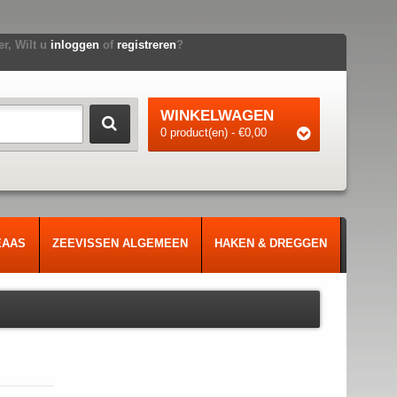
r, Wilt u
inloggen
of
registreren
?
WINKELWAGEN
0 product(en) - €0,00
EAAS
ZEEVISSEN ALGEMEEN
HAKEN & DREGGEN