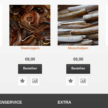
Steekzagers
Messchelpen
€8,00
€6,00
Bestellen
Bestellen
ENSERVICE
EXTRA