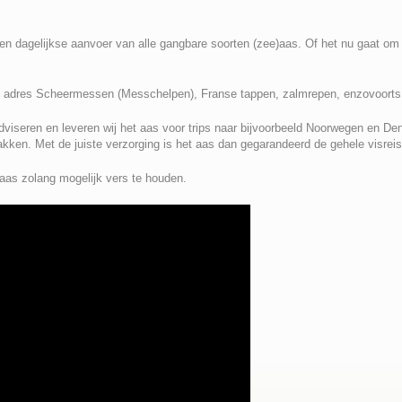
 een dagelijkse aanvoer van alle gangbare soorten (zee)aas. Of het nu gaat o
ste adres Scheermessen (Messchelpen), Franse tappen, zalmrepen, enzovoorts
dviseren en leveren wij het aas voor trips naar bijvoorbeeld Noorwegen en Den
ken. Met de juiste verzorging is het aas dan gegarandeerd de gehele visreis 
et aas zolang mogelijk vers te houden.