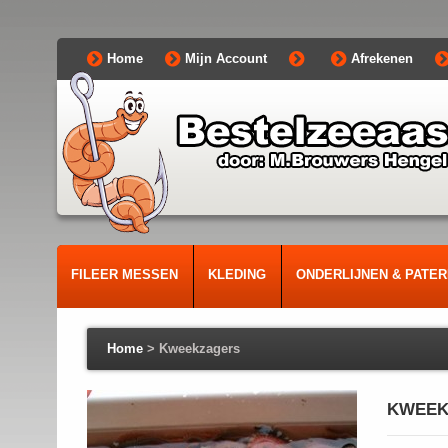
Home
Mijn Account
Afrekenen
FILEER MESSEN
KLEDING
ONDERLIJNEN & PATE
Home
>
Kweekzagers
KWEEK