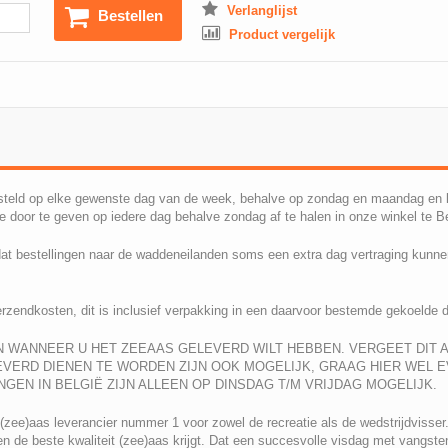
Verlanglijst
Bestellen
Product vergelijk
esteld op elke gewenste dag van de week, behalve op zondag en maandag en l
te door te geven op iedere dag behalve zondag af te halen in onze winkel te 
dat bestellingen naar de waddeneilanden soms een extra dag vertraging kunn
erzendkosten, dit is inclusief verpakking in een daarvoor bestemde gekoelde 
EN WANNEER U HET ZEEAAS GELEVERD WILT HEBBEN. VERGEET DIT AL
ERD DIENEN TE WORDEN ZIJN OOK MOGELIJK, GRAAG HIER WEL E
INGEN IN BELGIË ZIJN ALLEEN OP DINSDAG T/M VRIJDAG MOGELIJK.
zee)aas leverancier nummer 1 voor zowel de recreatie als de wedstrijdvisser.
leen de beste kwaliteit (zee)aas krijgt. Dat een succesvolle visdag met vangst