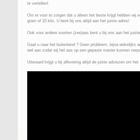
te vertellen!
Om er voor te zorgen dat u alleen het beste krijgt hebben wij
gram of 10 kilo. U bent bij ons altijd aan het juiste adres!
Ook voor andere soorten (zee)aas bent u bij ons aan het jui
Gaat u naar het buitenland ? Geen probleem, bijna wekelijks a
wel aan zodat wij het aas op een gepaste manier kunnen verpak
Uiteraard krijgt u bij aflevering altijd de juiste adviezen om h