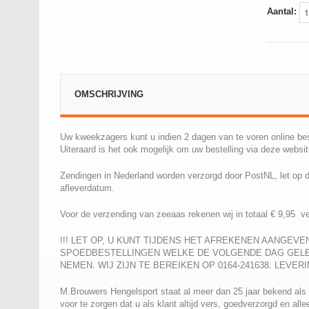
Aantal:
OMSCHRIJVING
Uw kweekzagers kunt u indien 2 dagen van te voren online b
Uiteraard is het ook mogelijk om uw bestelling via deze websi
Zendingen in Nederlan
d worden verzorgd door PostNL, l
et op 
afleverdatum.
Voor de verzending van zeeaas rekenen wij in totaal € 9,95 v
!!! LET OP, U KUNT TIJDENS HET AFREKENEN AANGEV
SPOEDBESTELLINGEN WELKE DE VOLGENDE DAG GELEV
NEMEN. WIJ ZIJN TE BEREIKEN OP 0164-241638. LEVER
M.Brouwers Hengelsport staat al meer dan 25 jaar bekend als (
voor te zorgen dat u als klant altijd vers, goedverzorgd en al