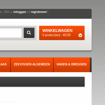
r, Wilt u
inloggen
of
registreren
?
WINKELWAGEN
0 product(en) - €0,00
EAAS
ZEEVISSEN ALGEMEEN
HAKEN & DREGGEN