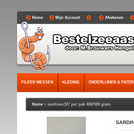
Home
Mijn Account
Afrekenen
FILEER MESSEN
KLEDING
ONDERLIJNEN & PATE
Home
>
sardines;5/7 per pak 400/500 gram
SARDIN