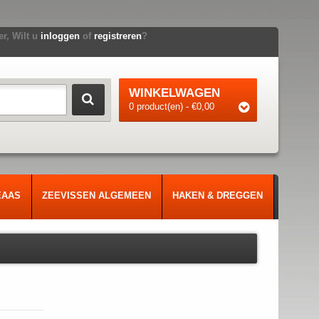
r, Wilt u
inloggen
of
registreren
?
WINKELWAGEN
0 product(en) - €0,00
EAAS
ZEEVISSEN ALGEMEEN
HAKEN & DREGGEN